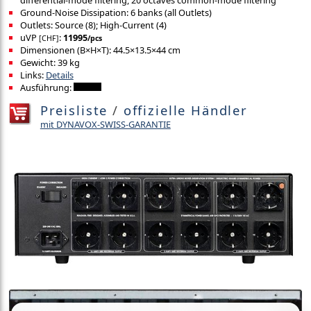
differential-mode filtering, 20 octaves common-mode filtering
Ground-Noise Dissipation: 6 banks (all Outlets)
Outlets: Source (8); High-Current (4)
uVP
:
11995
[CHF]
/pcs
Dimensionen (B×H×T): 44.5×13.5×44 cm
Gewicht: 39 kg
Links:
Details
Ausführung:
Preisliste
/
offizielle Händler
mit DYNAVOX-SWISS-GARANTIE