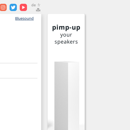
de
fr
Bluesound