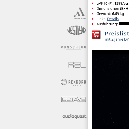
uVP
:
1399
[CHF]
/pcs
Dimensionen (B×H×T
Gewicht: 6.69 kg
Links:
Details
Ausführung:
Preislis
mit 2 Jahre 