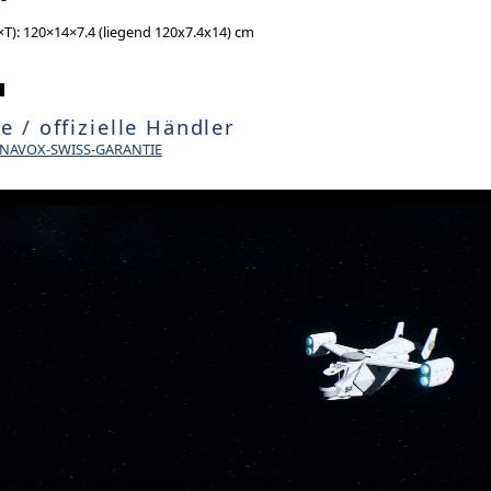
): 120×14×7.4 (liegend 120x7.4x14) cm
te
/
offizielle Händler
DYNAVOX-SWISS-GARANTIE