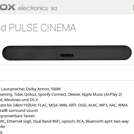
nd PULSE CINEMA
6 Lautsprecher, Dolby Atmos, 500W
eaming, Tidal, Qobuz, Spotify Connect, Deezer, Apple Music (AirPlay 2)
oid, Windows und OS X
ate bis 24bit/192kHz: FLAC, MQA, WAV, AIFF, OGG, ALAC, MP3, AAC, WMA
gital® surround sound
ogramierbare Tasten
C, Ethernet GigE, Dual Band WiFi, optisch, RCA, Bluetooth aptX two-way
fer
ng