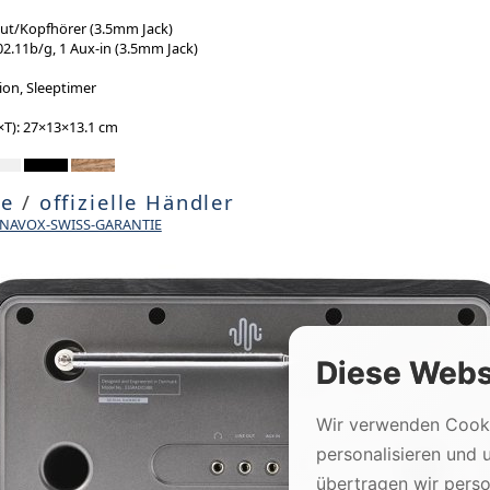
out/Kopfhörer (3.5mm Jack)
.11b/g, 1 Aux-in (3.5mm Jack)
on, Sleeptimer
T): 27×13×13.1 cm
te
/
offizielle Händler
DYNAVOX-SWISS-GARANTIE
Diese Webs
Wir verwenden Cooki
personalisieren und 
übertragen wir per