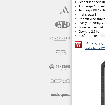
Senderspeicher: 10
Ausgänge: 1 Line-
Eingänge: WLAN 802
Inkl. Netzteil
Uhr mit Weckfunkti
uVP
:
319
[CHF]
/pcs
Dimensionen (B×H×
Gewicht: 2.5 kg
Ausführungen:
Preislis
mit 2 Jahre 