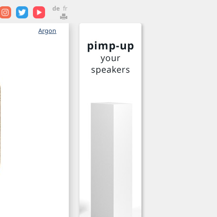
de
fr
Argon