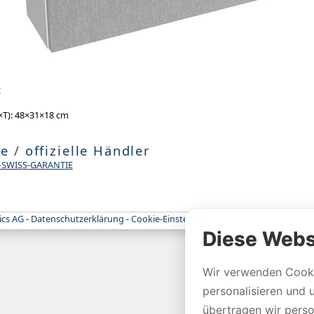
z
T): 48×31×18 cm
te
/
offizielle Händler
-SWISS-GARANTIE
ics AG
-
Datenschutzerklärung
-
Cookie-Einstellungen
Diese Webs
Wir verwenden Cooki
personalisieren und 
übertragen wir per