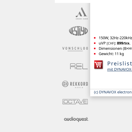
150W, 32Hz-220kH
uVP
:
899
[CHF]
/Stk.
Dimensionen (B×H×
Gewicht: 11 kg
Preislis
mit DYNAVOX
(c) DYNAVOX electron