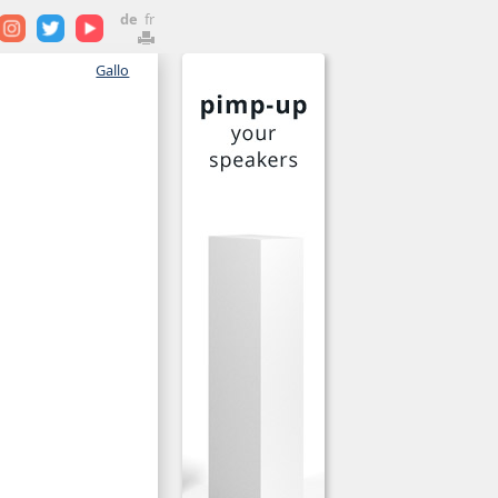
de
fr
Gallo