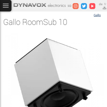
de
fr
Gallo
Gallo RoomSub 10