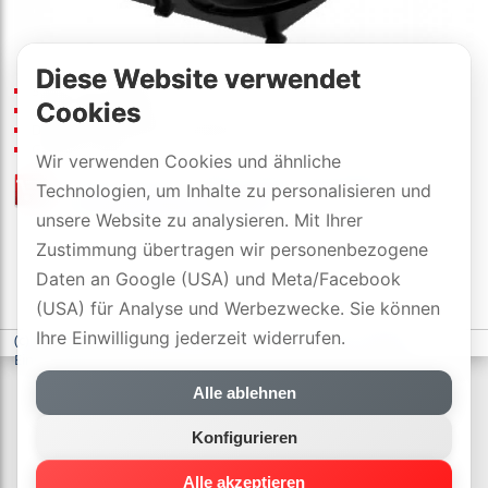
Diese Website verwendet
300W, 32Hz-160kHz
Cookies
uVP
:
1099
[CHF]
/Stk.
Dimensionen (B×H×T): 33×38×33 cm
Gewicht: 19 kg
Wir verwenden Cookies und ähnliche
Preisliste
/
offizielle Händler
Technologien, um Inhalte zu personalisieren und
mit DYNAVOX-SWISS-GARANTIE
unsere Website zu analysieren. Mit Ihrer
Zustimmung übertragen wir personenbezogene
Daten an Google (USA) und Meta/Facebook
(USA) für Analyse und Werbezwecke. Sie können
Ihre Einwilligung jederzeit widerrufen.
(c) DYNAVOX electronics AG
-
Datenschutzerklärung
-
Cookie-
Einstellungen
Alle ablehnen
Konfigurieren
Alle akzeptieren