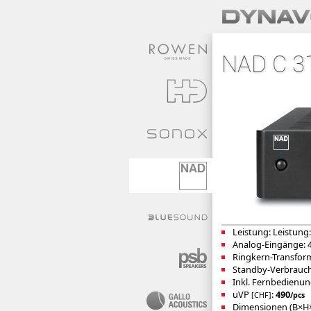
NAD C 31
Leistung: Leistun
Analog-Eingänge:
Ringkern-Transfor
Standby-Verbrauch
Inkl. Fernbedienu
uVP
:
490
[CHF]
/pcs
Dimensionen (B×H×