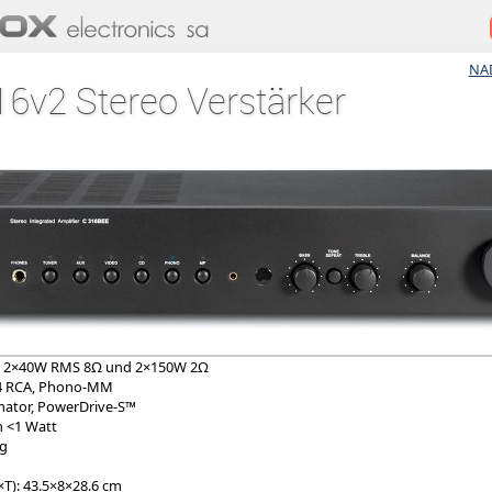
NA
6v2 Stereo Verstärker
g: 2×40W RMS 8Ω und 2×150W 2Ω
 4 RCA, Phono-MM
mator, PowerDrive-S™
 <1 Watt
ng
T): 43.5×8×28.6 cm