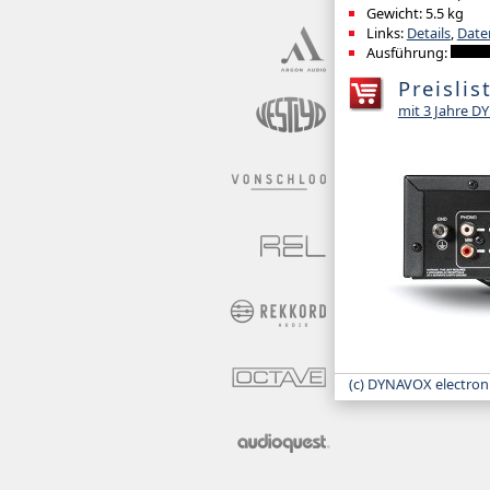
Gewicht: 5.5 kg
Links:
Details
,
Date
Ausführung:
Preislis
mit 3 Jahre 
(c) DYNAVOX electron