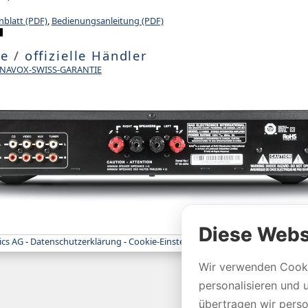
nblatt (PDF)
,
Bedienungsanleitung (PDF)
te
/
offizielle Händler
DYNAVOX-SWISS-GARANTIE
Diese Webs
ics AG
-
Datenschutzerklärung
-
Cookie-Einstellungen
Wir verwenden Cooki
personalisieren und 
übertragen wir per