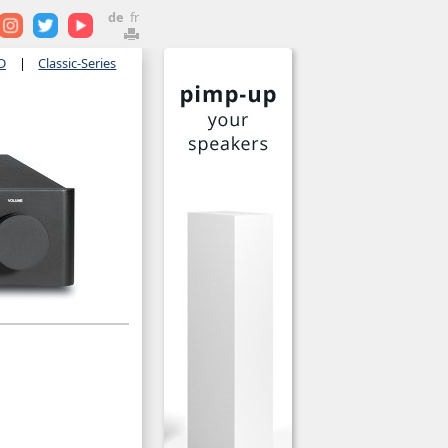
de
fr
D
|
Classic-Series