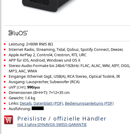
Leistung: 2×60W RMS 8Ω
Internet Radio, Streaming, Tidal, Qobuz, Spotify Connect, Deezer,
Apple AirPlay 2, Control4, Crestron, RTI, URC
APP für iOS, Android, Windows und OS X
Stereo-Audio-Formate bis 24bit/192kHz: FLAC, ALAC, WAV, AIFF, OGG,
MP3, AAC, WMA
Eingänge: Ethernet GigE, USB(A), RCA Stereo, Optical Toslink, IR
Ausgang: Lausprecher, Subwoofer (RCA)
uVP
:
990
[CHF]
/pcs
Dimensionen (B×H×T): 7×12×35 cm
Gewicht: 1.6 kg
Links:
Details
,
Datenblatt (PDF)
,
Bedienungsanleitung (PDF)
Ausführung:
Preisliste
/
offizielle Händler
mit 3 Jahre DYNAVOX-SWISS-GARANTIE