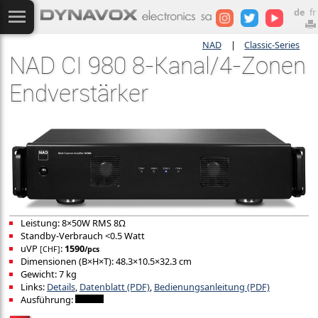
de
fr
NAD
|
Classic-Series
NAD CI 980 8-Kanal/4-Zonen
Endverstärker
Leistung: 8×50W RMS 8Ω
Standby-Verbrauch <0.5 Watt
uVP
:
1590
[CHF]
/pcs
Dimensionen (B×H×T): 48.3×10.5×32.3 cm
Gewicht: 7 kg
Links:
Details
,
Datenblatt (PDF)
,
Bedienungsanleitung (PDF)
Ausführung: