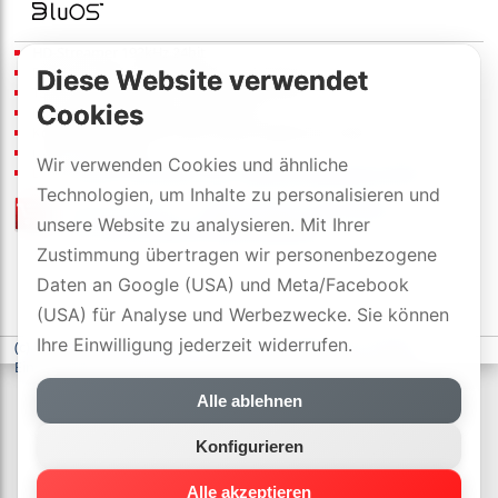
HD-Streamer 192kHz 24bit
Dienste: Qobuz, Tidal, Spotify, und viele mehr
Diese Website verwendet
TuneIn Internetradio, AirPlay 2, Bluetooth
Cookies
iOS und Android App, PC und Mac
Kompatibel mit NAD C368, C388, C390DD, M12, M32
uVP
:
550
[CHF]
/pcs
Wir verwenden Cookies und ähnliche
Links:
Details
,
Datenblatt (PDF)
,
Bedienungsanleitung (PDF)
Technologien, um Inhalte zu personalisieren und
Preisliste
/
offizielle Händler
unsere Website zu analysieren. Mit Ihrer
mit 2 Jahre DYNAVOX-SWISS-GARANTIE
Zustimmung übertragen wir personenbezogene
Daten an Google (USA) und Meta/Facebook
(USA) für Analyse und Werbezwecke. Sie können
Ihre Einwilligung jederzeit widerrufen.
(c) DYNAVOX electronics AG
-
Datenschutzerklärung
-
Cookie-
Einstellungen
Alle ablehnen
Konfigurieren
Alle akzeptieren