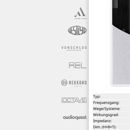
Typ:
Frequenzgang:
Wege/Systeme:
Wirkungsgrad:
Impedanz:
Dim. (H×B×T):