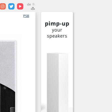
de
fr
PSB