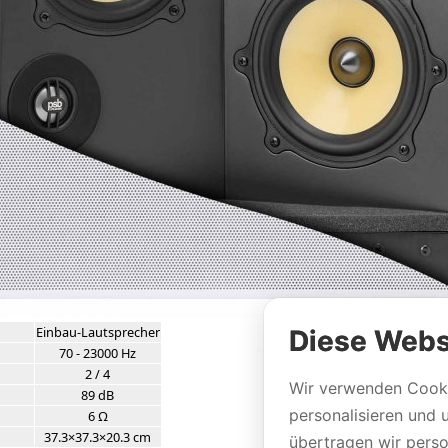
Einbau-Lautsprecher
Diese Webs
70 - 23000 Hz
2 / 4
Wir verwenden Cooki
89 dB
personalisieren und 
6 Ω
37.3×37.3×20.3 cm
übertragen wir per