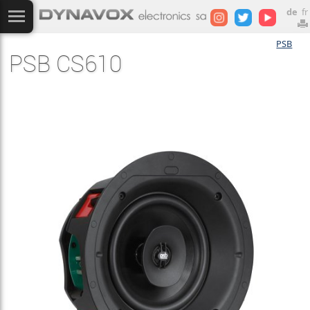
de
fr
PSB
PSB CS610