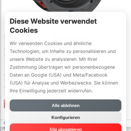
Diese Website verwendet
Cookies
Typ:
Einbau-Lautsprecher
Wir verwenden Cookies und ähnliche
Frequenzgang:
50 - 20000 Hz
Wege/Systeme:
2 / 2
Technologien, um Inhalte zu personalisieren und
Wirkungsgrad:
86 dB
unsere Website zu analysieren. Mit Ihrer
Impedanz:
6 Ω
Zustimmung übertragen wir personenbezogene
Dim. (H×B×T):
24×24×11.4 cm
Aussparung (H×B×T):
21.2×21.2×11.4 cm
Daten an Google (USA) und Meta/Facebook
Gewicht:
2 kg
(USA) für Analyse und Werbezwecke. Sie können
Ausführungen:
weiss
Ihre Einwilligung jederzeit widerrufen.
Links:
Details
Preisliste
/
offizielle Händler
Alle ablehnen
mit 3 Jahre DYNAVOX-SWISS-GARANTIE
Konfigurieren
(c) DYNAVOX electronics AG
-
Datenschutzerklärung
-
Cookie-
Einstellungen
Alle akzeptieren