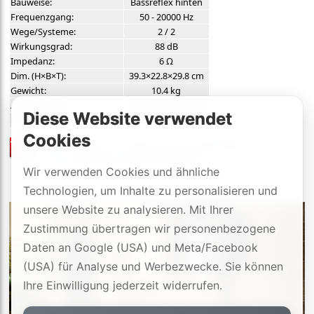
Bauweise:
Bassreflex hinten
Frequenzgang:
50 - 20000 Hz
Wege/Systeme:
2 / 2
Wirkungsgrad:
88 dB
Impedanz:
6 Ω
Dim. (H×B×T):
39.3×22.8×29.8 cm
Gewicht:
10.4 kg
Ausführungen:
schwarz, Nussbaum
Diese Website verwendet
Links:
Details
Cookies
Preisliste
/
offizielle Händler
mit 3 Jahre DYNAVOX-SWISS-GARANTIE
Wir verwenden Cookies und ähnliche
Technologien, um Inhalte zu personalisieren und
unsere Website zu analysieren. Mit Ihrer
Zustimmung übertragen wir personenbezogene
Daten an Google (USA) und Meta/Facebook
(USA) für Analyse und Werbezwecke. Sie können
Ihre Einwilligung jederzeit widerrufen.