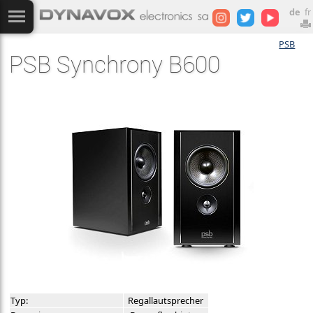
de
fr
PSB
PSB Synchrony B600
Typ:
Regallautsprecher