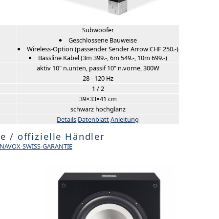
Subwoofer
Geschlossene Bauweise
Wireless-Option (passender Sender Arrow CHF 250.-)
Bassline Kabel (3m 399.-, 6m 549.-, 10m 699.-)
aktiv 10" n.unten, passif 10" n.vorne, 300W
28 - 120 Hz
1 / 2
39×33×41 cm
schwarz hochglanz
Details
Datenblatt
Anleitung
te
/
offizielle Händler
DYNAVOX-SWISS-GARANTIE