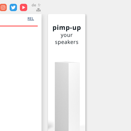
de
fr
REL