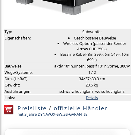
Typ:
Subwoofer
Eigenschaften:
Geschlossene Bauweise
Wireless-Option (passender Sender
Arrow CHF 250.-)
Bassline Kabel (3m 399.-, 6m 549.-, 10m
699.-)
Bauweise:
aktiv 10" n.unten, passif 10" n.vorne, 300W
Wege/Systeme:
1 / 2
Dim. (H×B×T):
34×37×39.3 cm
Gewicht:
20.6 kg
Ausführungen:
schwarz hochglanz, weiss hochglanz
Links:
Details
Preisliste
/
offizielle Händler
mit 3 Jahre DYNAVOX-SWISS-GARANTIE