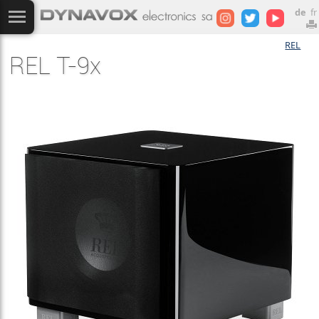
de
fr
REL
REL T-9x