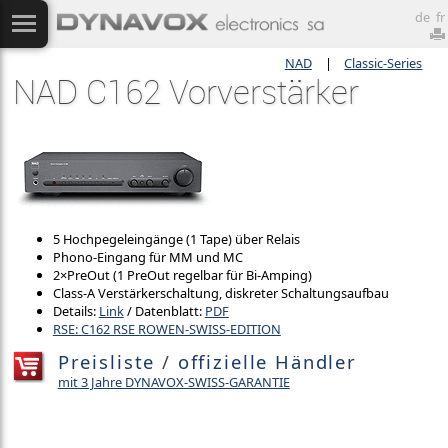
de
fr
NAD
|
Classic-Series
NAD C162 Vorverstärker
5 Hochpegeleingänge (1 Tape) über Relais
Phono-Eingang für MM und MC
2×PreOut (1 PreOut regelbar für Bi-Amping)
Class-A Verstärkerschaltung, diskreter Schaltungsaufbau
Details:
Link
/ Datenblatt:
PDF
RSE: C162 RSE ROWEN-SWISS-EDITION
Preisliste
/
offizielle Händler
mit 3 Jahre DYNAVOX-SWISS-GARANTIE