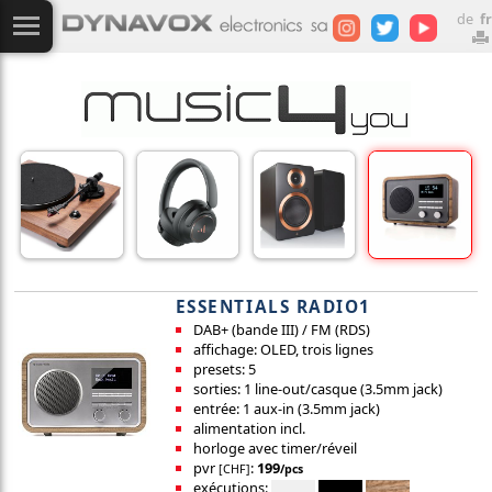
de
fr
ESSENTIALS RADIO1
DAB+ (bande III) / FM (RDS)
affichage: OLED, trois lignes
presets: 5
sorties: 1 line-out/casque (3.5mm jack)
entrée: 1 aux-in (3.5mm jack)
alimentation incl.
horloge avec timer/réveil
pvr
:
199
[CHF]
/pcs
exécutions: