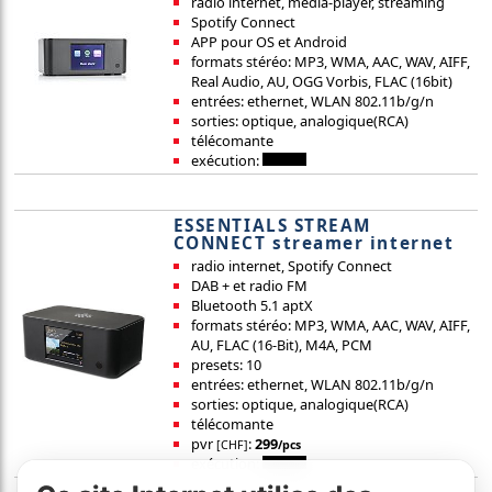
radio internet, media-player, streaming
Spotify Connect
APP pour OS et Android
formats stéréo: MP3, WMA, AAC, WAV, AIFF,
Real Audio, AU, OGG Vorbis, FLAC (16bit)
entrées: ethernet, WLAN 802.11b/g/n
sorties: optique, analogique(RCA)
télécomante
exécution:
ESSENTIALS STREAM
CONNECT streamer internet
radio internet, Spotify Connect
DAB + et radio FM
Bluetooth 5.1 aptX
formats stéréo: MP3, WMA, AAC, WAV, AIFF,
AU, FLAC (16-Bit), M4A, PCM
presets: 10
entrées: ethernet, WLAN 802.11b/g/n
sorties: optique, analogique(RCA)
télécomante
pvr
:
299
[CHF]
/pcs
exécution: