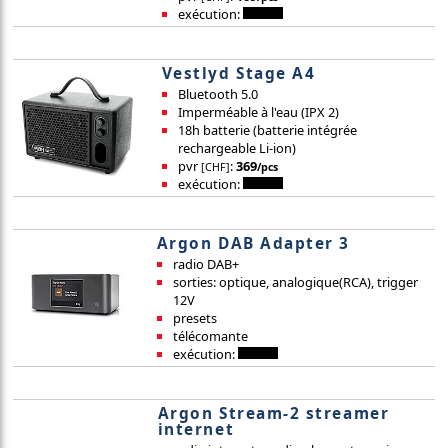
exécution:
Vestlyd Stage A4
Bluetooth 5.0
Imperméable à l'eau (IPX 2)
18h batterie (batterie intégrée
rechargeable Li-ion)
pvr
:
369
[CHF]
/pcs
exécution:
Argon DAB Adapter 3
radio DAB+
sorties: optique, analogique(RCA), trigger
12V
presets
télécomante
exécution:
Argon Stream-2 streamer
internet