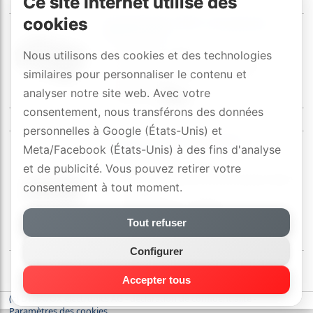
Ce site Internet utilise des
cookies
ESSENTIALS BT2 récepteur
Bluetooth
Bluetooth 5.1 APT-X
Nous utilisons des cookies et des technologies
sorties: RCA, optique(24bit/192kHz)
similaires pour personnaliser le contenu et
accouplement-Bluetooth par NFC
pvr
:
99
[CHF]
/pcs
analyser notre site web. Avec votre
exécution:
consentement, nous transférons des données
personnelles à Google (États-Unis) et
Argon BT3 récepteur
Meta/Facebook (États-Unis) à des fins d'analyse
Bluetooth
Bluetooth 5.0 aptX HD
et de publicité. Vous pouvez retirer votre
Bluetooth bidirectionnel de la plus haute
consentement à tout moment.
qualit�
sorties: 1 RCA, 1 optique
entrées 1 RCA, 1 optique
Tout refuser
ESS Sabre High-End DAC (24 Bit/96 kHz)
exécution:
Configurer
Accepter tous
(c) DYNAVOX electronics AG
-
déclaration de confidentialité
-
Paramètres des cookies