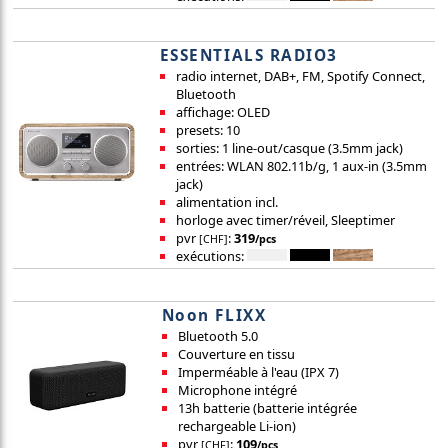
ESSENTIALS RADIO3
radio internet, DAB+, FM, Spotify Connect,
Bluetooth
affichage: OLED
presets: 10
sorties: 1 line-out/casque (3.5mm jack)
entrées: WLAN 802.11b/g, 1 aux-in (3.5mm
jack)
alimentation incl.
horloge avec timer/réveil, Sleeptimer
pvr
:
319
[CHF]
/pcs
exécutions:
Noon FLIXX
Bluetooth 5.0
Couverture en tissu
Imperméable à l'eau (IPX 7)
Microphone intégré
13h batterie (batterie intégrée
rechargeable Li-ion)
pvr
:
109
[CHF]
/pcs