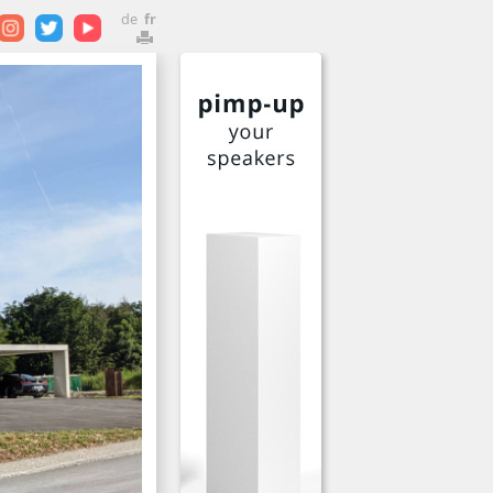
de
fr