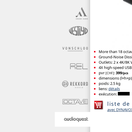
More than 18 octav
Ground-Noise Dissi
Outlets: 2 x 4K/8K V
4X high-speed USB 
pvr
:
399
[CHF]
/pcs
dimensions (l×h×p
poids: 2.5 kg
liens:
détails
exécution:
liste de
avec DYNAVO