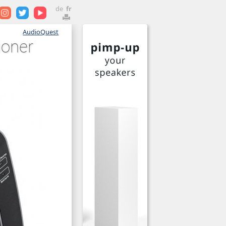
de
fr
AudioQuest
ioner