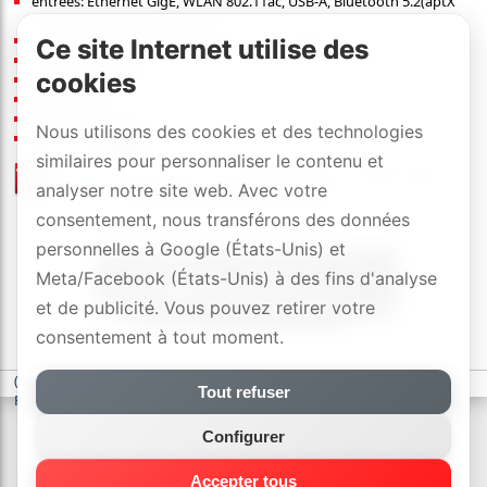
entrées: Ethernet GigE, WLAN 802.11ac, USB-A, Bluetooth 5.2(aptX
Adaptive) two-way, IR 3.5mm
sorties: optique, coax, analogique RCA, Trigger
Ce site Internet utilise des
pvr
:
379
[CHF]
/pcs
cookies
dimensions (l×h×p): 14.3×3.6×14.3 cm
poids: 0.57 kg
liens:
détails
Nous utilisons des cookies et des technologies
exécution:
similaires pour personnaliser le contenu et
liste de prix
/
revendeurs officiels
analyser notre site web. Avec votre
avec 2 ans de DYNAVOX-SWISS-GARANTIE
consentement, nous transférons des données
personnelles à Google (États-Unis) et
Meta/Facebook (États-Unis) à des fins d'analyse
et de publicité. Vous pouvez retirer votre
consentement à tout moment.
(c) DYNAVOX electronics AG
-
déclaration de confidentialité
-
Tout refuser
Paramètres des cookies
Configurer
Accepter tous