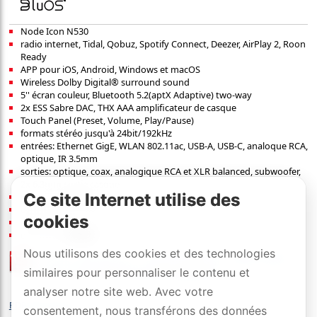
Node Icon N530
radio internet, Tidal, Qobuz, Spotify Connect, Deezer, AirPlay 2, Roon
Ready
APP pour iOS, Android, Windows et macOS
Wireless Dolby Digital® surround sound
5'' écran couleur, Bluetooth 5.2(aptX Adaptive) two-way
2x ESS Sabre DAC, THX AAA amplificateur de casque
Touch Panel (Preset, Volume, Play/Pause)
formats stéréo jusqu'à 24bit/192kHz
entrées: Ethernet GigE, WLAN 802.11ac, USB-A, USB-C, analoque RCA,
optique, IR 3.5mm
sorties: optique, coax, analogique RCA et XLR balanced, subwoofer,
2x 6.3mm sortie casque
Ce site Internet utilise des
pvr
:
1099
[CHF]
/pcs
dimensions (l×h×p): 22×8.4×19.3 cm
cookies
liens:
détails
exécution:
Nous utilisons des cookies et des technologies
liste de prix
/
revendeurs officiels
similaires pour personnaliser le contenu et
avec 2 ans de DYNAVOX-SWISS-GARANTIE
analyser notre site web. Avec votre
PDF EISA Award
consentement, nous transférons des données