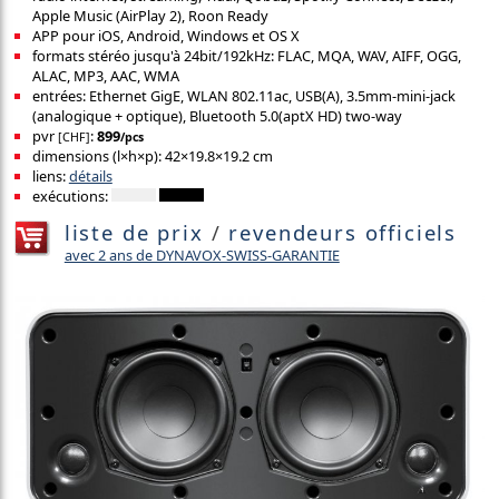
Apple Music (AirPlay 2), Roon Ready
APP pour iOS, Android, Windows et OS X
formats stéréo jusqu'à 24bit/192kHz: FLAC, MQA, WAV, AIFF, OGG,
ALAC, MP3, AAC, WMA
entrées: Ethernet GigE, WLAN 802.11ac, USB(A), 3.5mm-mini-jack
(analogique + optique), Bluetooth 5.0(aptX HD) two-way
pvr
:
899
[CHF]
/pcs
dimensions (l×h×p): 42×19.8×19.2 cm
liens:
détails
exécutions:
liste de prix
/
revendeurs officiels
avec 2 ans de DYNAVOX-SWISS-GARANTIE