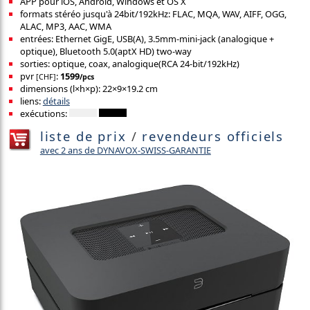
APP pour iOS, Android, Windows et OS X
formats stéréo jusqu'à 24bit/192kHz: FLAC, MQA, WAV, AIFF, OGG,
ALAC, MP3, AAC, WMA
entrées: Ethernet GigE, USB(A), 3.5mm-mini-jack (analogique +
optique), Bluetooth 5.0(aptX HD) two-way
sorties: optique, coax, analogique(RCA 24-bit/192kHz)
pvr
:
1599
[CHF]
/pcs
dimensions (l×h×p): 22×9×19.2 cm
liens:
détails
exécutions:
liste de prix
/
revendeurs officiels
avec 2 ans de DYNAVOX-SWISS-GARANTIE