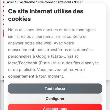
acier / luxe chrome / luxe copper / luxe gold + 90 CHF
Or 24 carats + 600 CHF
Ce site Internet utilise des
100W, 3” Full Range, 100Hz-18kHz
pvr
:
249
[CHF]
/pce.
cookies
dimensions (l×h×p): 10×10×10 cm
poids: 0.795 kg
Nous utilisons des cookies et des technologies
liste de prix
/
revendeurs officiels
similaires pour personnaliser le contenu et
avec DYNAVOX-SWISS-GARANTIE
analyser notre site web. Avec votre
consentement, nous transférons des données
personnelles à Google (États-Unis) et
Meta/Facebook (États-Unis) à des fins d'analyse
et de publicité. Vous pouvez retirer votre
consentement à tout moment.
(c) DYNAVOX electronics AG
-
déclaration de confidentialité
-
Paramètres des cookies
Tout refuser
Configurer
Accepter tous