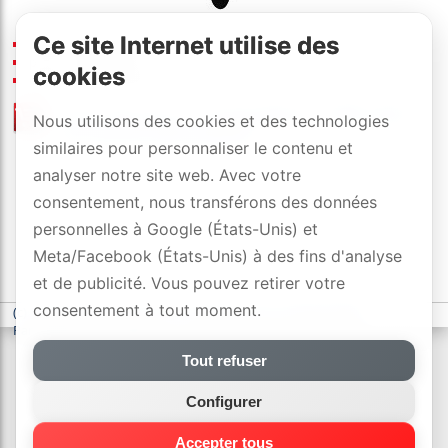
Ce site Internet utilise des
300W, 18Hz-180kHz
pvr
:
1099
[CHF]
/pce.
cookies
dimensions (l×h×p): 28×31×35 cm
liste de prix
/
revendeurs officiels
Nous utilisons des cookies et des technologies
avec DYNAVOX-SWISS-GARANTIE
similaires pour personnaliser le contenu et
analyser notre site web. Avec votre
consentement, nous transférons des données
personnelles à Google (États-Unis) et
Meta/Facebook (États-Unis) à des fins d'analyse
et de publicité. Vous pouvez retirer votre
consentement à tout moment.
(c) DYNAVOX electronics AG
-
déclaration de confidentialité
-
Paramètres des cookies
Tout refuser
Configurer
Accepter tous