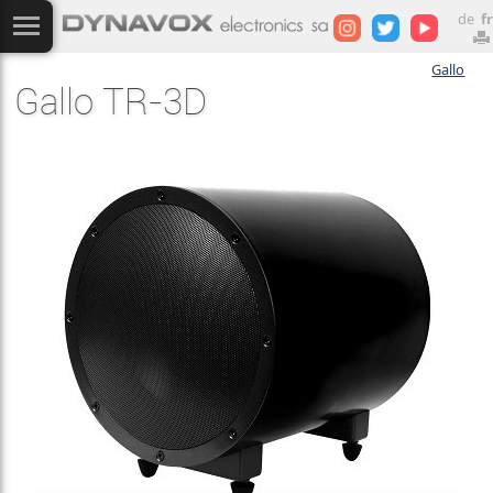
de
fr
Gallo
Gallo TR-3D