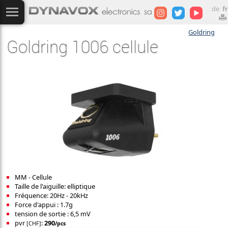
de
fr
Goldring
Goldring 1006 cellule
MM - Cellule
Taille de l'aiguille: elliptique
Fréquence: 20Hz - 20kHz
Force d'appui : 1.7g
tension de sortie : 6,5 mV
pvr
:
290
[CHF]
/pcs