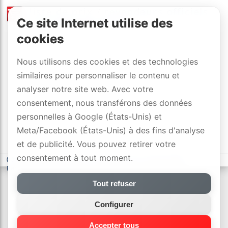
liste de prix
/
revendeurs officiels
Ce site Internet utilise des
avec DYNAVOX-SWISS-GARANTIE
cookies
Nous utilisons des cookies et des technologies
similaires pour personnaliser le contenu et
analyser notre site web. Avec votre
consentement, nous transférons des données
personnelles à Google (États-Unis) et
Meta/Facebook (États-Unis) à des fins d'analyse
et de publicité. Vous pouvez retirer votre
consentement à tout moment.
(c) DYNAVOX electronics AG
-
déclaration de confidentialité
-
Paramètres des cookies
Tout refuser
Configurer
Accepter tous