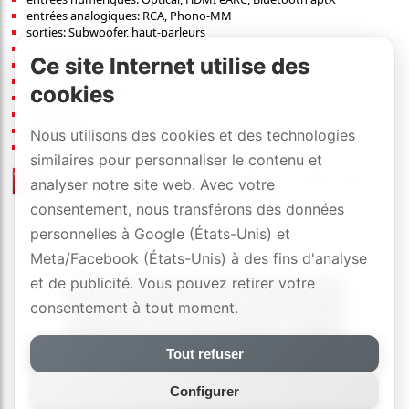
entrées analogiques: RCA, Phono-MM
sorties: Subwoofer, haut-parleurs
consommation standby <0.5 watt
Ce site Internet utilise des
télécommande incl.
pvr
:
1290
[CHF]
/pcs
cookies
dimensions (l×h×p): 35.6×12.9×32.9 cm
poids: 6 kg
liens:
détails
,
données techniques (PDF)
,
instructions (PDF)
Nous utilisons des cookies et des technologies
exécution:
similaires pour personnaliser le contenu et
liste de prix
/
revendeurs officiels
analyser notre site web. Avec votre
avec 3 ans de DYNAVOX-SWISS-GARANTIE
consentement, nous transférons des données
personnelles à Google (États-Unis) et
Meta/Facebook (États-Unis) à des fins d'analyse
et de publicité. Vous pouvez retirer votre
consentement à tout moment.
Tout refuser
Configurer