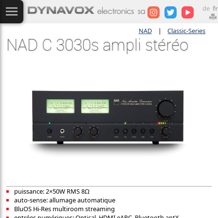
de
fr
NAD
|
Classic-Series
NAD C 3030s ampli stéréo
puissance: 2×50W RMS 8Ω
auto-sense: allumage automatique
BluOS Hi-Res multiroom streaming
entrées numériques: Optical, HDMI eARC, Bluetooth aptX