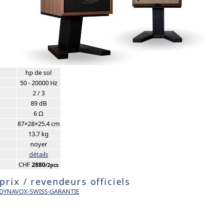
hp de sol
50 - 20000 Hz
2 / 3
89 dB
6 Ω
87×28×25.4 cm
13.7 kg
noyer
détails
CHF
2880
/2pcs
 prix
/
revendeurs officiels
e DYNAVOX-SWISS-GARANTIE