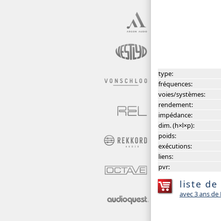
type:
fréquences:
voies/systèmes:
rendement:
impédance:
dim. (h×l×p):
poids:
exécutions:
liens:
pvr:
liste de
avec 3 ans d