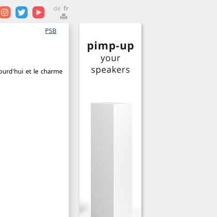
de
fr
PSB
ourd'hui et le charme