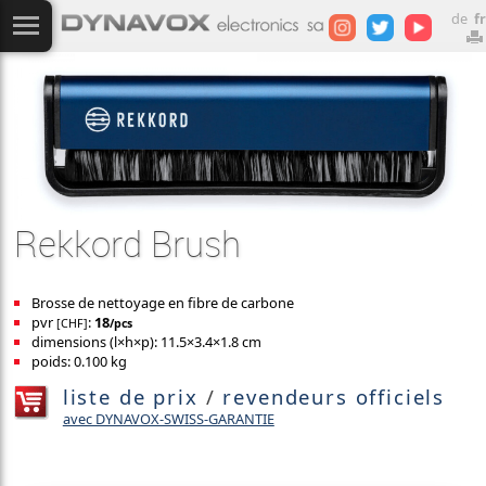
de
fr
Rekkord Brush
Brosse de nettoyage en fibre de carbone
pvr
:
18
[CHF]
/pcs
dimensions (l×h×p): 11.5×3.4×1.8 cm
poids: 0.100 kg
liste de prix
/
revendeurs officiels
avec DYNAVOX-SWISS-GARANTIE