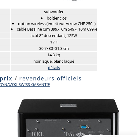
subwoofer
boîtier clos
option wireless (émetteur Arrow CHF 250.-)
cable Bassline (3m 399.-, 6m 549.-, 10m 699.-)
actif 8" descendant, 125W
1 / 1
30.7×30×31.3 cm
14.3 kg
noir laqué, blanc laqué
détails
 prix
/
revendeurs officiels
e DYNAVOX-SWISS-GARANTIE