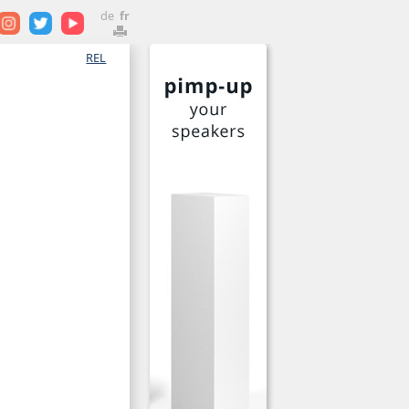
de
fr
REL