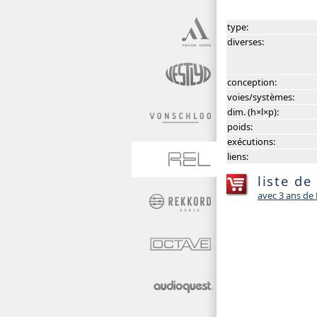
type:
diverses:
conception:
voies/systèmes:
dim. (h×l×p):
poids:
exécutions:
liens:
liste de
avec 3 ans d