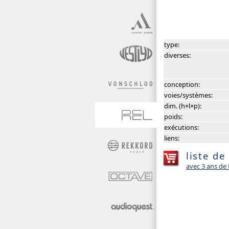
type:
diverses:
conception:
voies/systèmes:
dim. (h×l×p):
poids:
exécutions:
liens:
liste de
avec 3 ans d