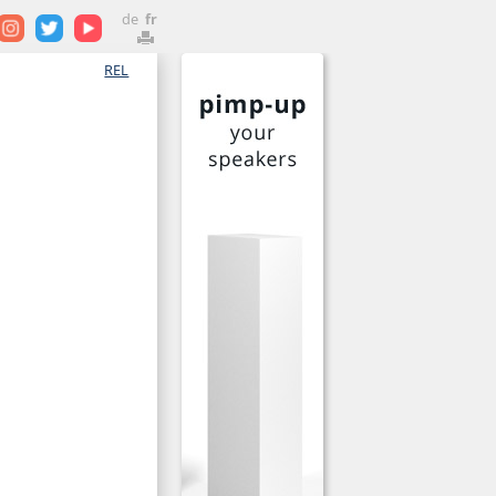
de
fr
REL