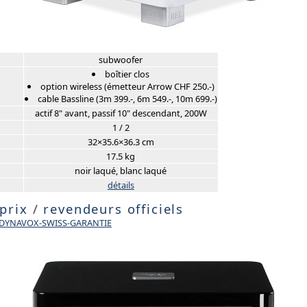
subwoofer
boîtier clos
option wireless (émetteur Arrow CHF 250.-)
cable Bassline (3m 399.-, 6m 549.-, 10m 699.-)
actif 8" avant, passif 10" descendant, 200W
1 / 2
32×35.6×36.3 cm
17.5 kg
noir laqué, blanc laqué
détails
 prix
/
revendeurs officiels
e DYNAVOX-SWISS-GARANTIE