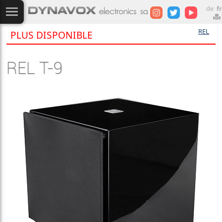
de
fr
REL
PLUS DISPONIBLE
REL T-9