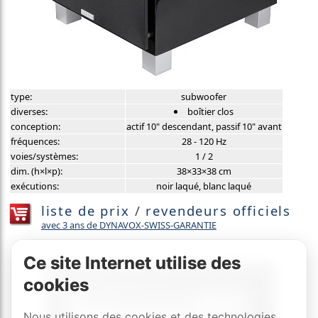
type:
subwoofer
diverses:
boîtier clos
conception:
actif 10" descendant, passif 10" avant
fréquences:
28 - 120 Hz
voies/systèmes:
1 / 2
dim. (h×l×p):
38×33×38 cm
exécutions:
noir laqué, blanc laqué
liste de prix
/
revendeurs officiels
avec 3 ans de DYNAVOX-SWISS-GARANTIE
Ce site Internet utilise des
cookies
Nous utilisons des cookies et des technologies