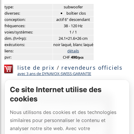
type:
subwoofer
diverses:
boîtier clos
conception:
actif 6" descendant
fréquences:
38 - 120 Hz
voies/systèmes:
1 / 1
dim. (h×l×p):
24.1×21.6×26 cm
exécutions:
noir laqué, blanc laqué
liens:
détails
pvr:
CHF
490
/pcs
liste de prix
/
revendeurs officiels
avec 3 ans de DYNAVOX-SWISS-GARANTIE
Ce site Internet utilise des
cookies
Nous utilisons des cookies et des technologies
similaires pour personnaliser le contenu et
analyser notre site web. Avec votre