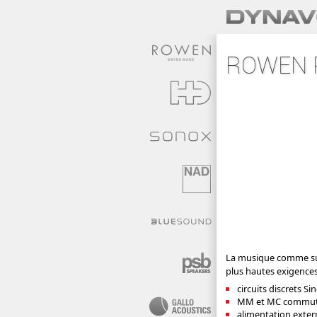
ROWEN P
La musique comme sur
plus hautes exigence
circuits discrets S
MM et MC commuta
alimentation exter