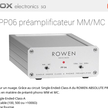
P06 préamplificateur MM/MC
 un nuage. Grâce au circuit Single-Ended-Class-A du ROWEN ABSOLUTE PR
s en matière de préamli phono MM et MC.
ingle-Ended-Class-A
ble (100, 500 ou >1000Ω)
ne fournie