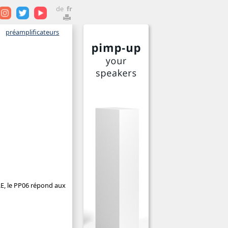
de
fr
préamplificateurs
E, le PP06 répond aux