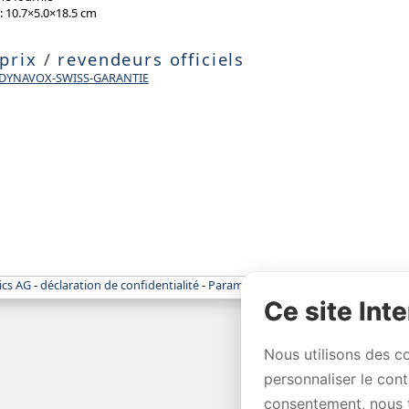
: 10.7×5.0×18.5 cm
 prix
/
revendeurs officiels
e DYNAVOX-SWISS-GARANTIE
ics AG
-
déclaration de confidentialité
-
Paramètres des cookies
Ce site Inte
Nous utilisons des c
personnaliser le con
consentement, nous 