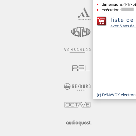
dimensions (l×h×p)
exécution:
liste de
avec 5 ans d
(c) DYNAVOX electron