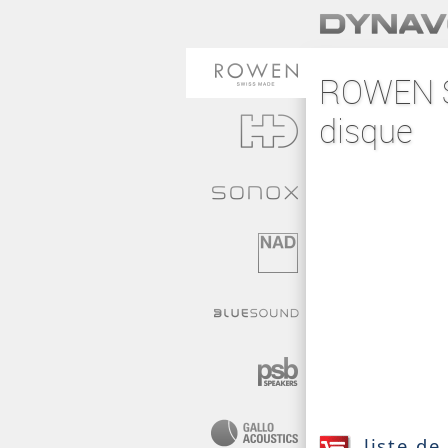
ROWEN Si
disque
liste de