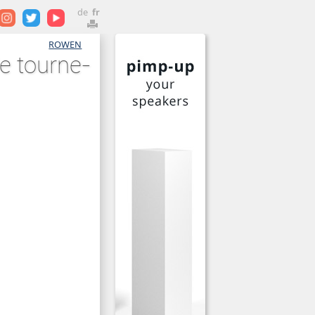
de
fr
ROWEN
e tourne-