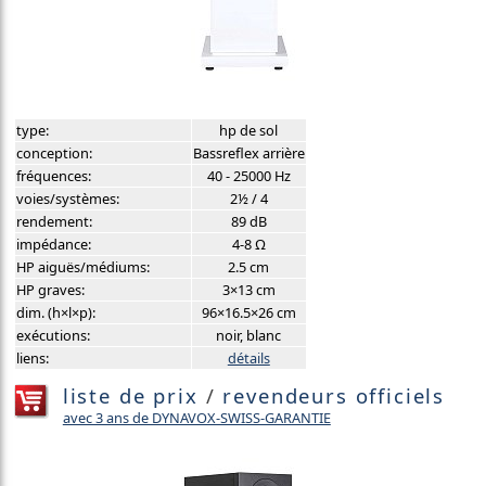
type:
hp de sol
conception:
Bassreflex arrière
fréquences:
40 - 25000 Hz
voies/systèmes:
2½ / 4
rendement:
89 dB
impédance:
4-8 Ω
HP aiguës/médiums:
2.5 cm
HP graves:
3×13 cm
dim. (h×l×p):
96×16.5×26 cm
exécutions:
noir, blanc
liens:
détails
liste de prix
/
revendeurs officiels
avec 3 ans de DYNAVOX-SWISS-GARANTIE