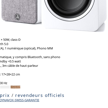
 × 50W, class-D
th 5.0
RCA), 1 numérique (optical), Phono MM
matique, y compris Bluetooth, sans phono
ndby <0.5 watt
, 3m cáble de haut-parleur
): 17×28×22 cm
00 Hz
 prix
/
revendeurs officiels
e DYNAVOX-SWISS-GARANTIE