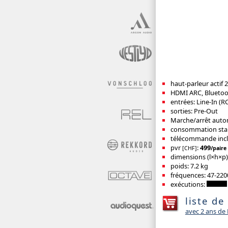
haut-parleur actif 2
HDMI ARC, Bluetoo
entrées: Line-In (
sorties: Pre-Out
Marche/arrêt auto
consommation sta
télécommande incl.
pvr
:
499
[CHF]
/paire
dimensions (l×h×p
poids: 7.2 kg
fréquences: 47-220
exécutions:
liste de
avec 2 ans d