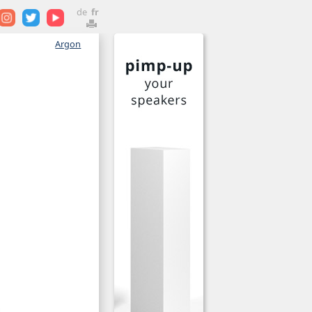
de
fr
Argon