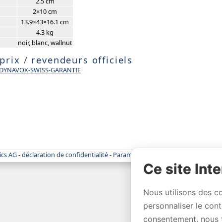
2.5 cm
2×10 cm
13.9×43×16.1 cm
4.3 kg
noir, blanc, wallnut
 prix
/
revendeurs officiels
e DYNAVOX-SWISS-GARANTIE
ics AG
-
déclaration de confidentialité
-
Paramètres des cookies
Ce site Inte
Nous utilisons des c
personnaliser le con
consentement, nous 