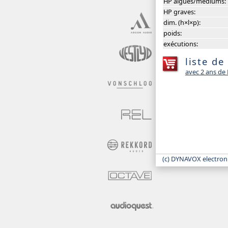
HP aiguës/médiums:
HP graves:
dim. (h×l×p):
poids:
exécutions:
liste de
avec 2 ans d
(c) DYNAVOX electron