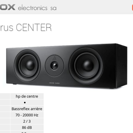
orus CENTER
hp de centre
Bassreflex arrière
70 - 20000 Hz
2 / 3
86 dB