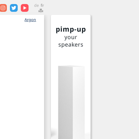
de
fr
Argon