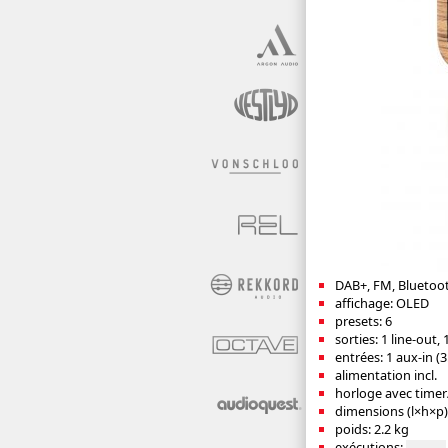
DAB+, FM, Bluetoo
affichage: OLED
presets: 6
sorties: 1 line-out
entrées: 1 aux-in (
alimentation incl.
horloge avec timer/
dimensions (l×h×p)
poids: 2.2 kg
exécutions: