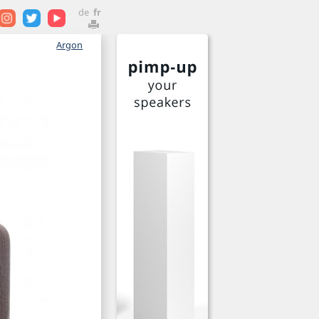
de
fr
Argon