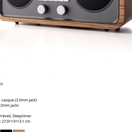
th
, 1 casque (3.5mm jack)
3.5mm jack)
réveil, Sleeptimer
: 27.0×13×13.1 cm