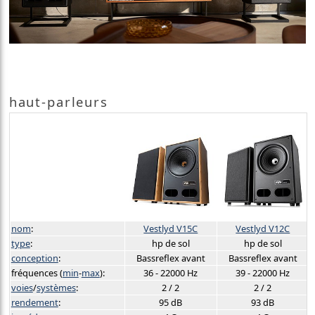
haut-parleurs
nom
:
Vestlyd V15C
Vestlyd V12C
type
:
hp de sol
hp de sol
conception
:
Bassreflex avant
Bassreflex avant
fréquences (
min
-
max
):
36 - 22000 Hz
39 - 22000 Hz
voies
/
systèmes
:
2 / 2
2 / 2
rendement
:
95 dB
93 dB