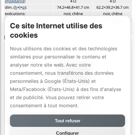
impédance
:
4 Ω
4 Ω
dim. (
h
×
l
×
p
):
74.2×46.8×41.7 cm
62.2×39.2×36.7 cm
exécutions:
noir, chêne
noir, chêne
pvr:
CHF
1998
CHF
1398
/2pcs
/2pcs
Ce site Internet utilise des
cookies
haut-parleurs portables
Nous utilisons des cookies et des technologies
similaires pour personnaliser le contenu et
analyser notre site web. Avec votre
consentement, nous transférons des données
personnelles à Google (États-Unis) et
Meta/Facebook (États-Unis) à des fins d'analyse
nom
:
Vestlyd Stage A4
et de publicité. Vous pouvez retirer votre
conception
:
Bassreflex avant
consentement à tout moment.
dim. (
h
×
l
×
p
):
18×26×16.5 cm
exécutions:
noir
pvr:
CHF
369
/pcs
Tout refuser
Configurer